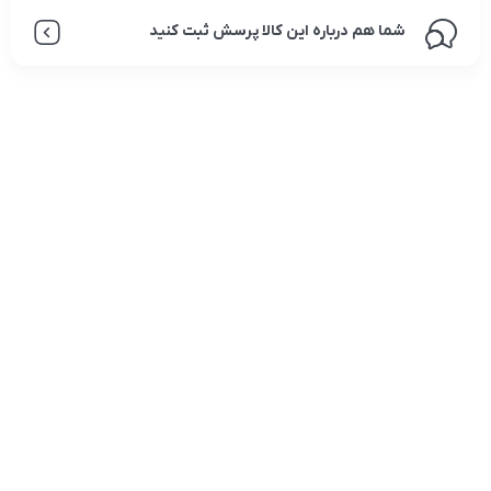
شما هم درباره این کالا پرسش ثبت کنید
تلفن تماس:
02333341037
ایمیل:
info@amir-sismony.com
نشانی شعبه یک:
سمنان میدان ارگ خیابان شهید فیاض بخش خیابان آیت
الله طالقانی پلاک: 28.0،
لینک های کاربردی :