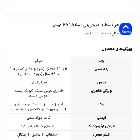
هر قسط با دیجی‌پی:
۲۵۹.۷۵۰
تومان
امکان پرداخت در 4 قسط
ویژگی‌های محصول
برند
چیکو
رده سنی
6 تا 12 ماهگی (شروع غذای کمکی)، 1
تا 3+ سال (دوره استقلال)
جنس
سیلیکونی
ویژگی ظاهری
فانتزی خرس،سبک، کودک‌ پسند،
خوش‌ دست
رنگ
آبی، زرد، سبز، سرمه ای، صورتی،
طوسی، قهوه ای، کالباسی، کرم، سفید
ایمنی
فاقد مواد سمی
طراحی ارگونومیک
لبه‌ های کاملا نرم و گرد
اقلام همراه
1 بشقاب، 1 قاشق، 1 چنگال