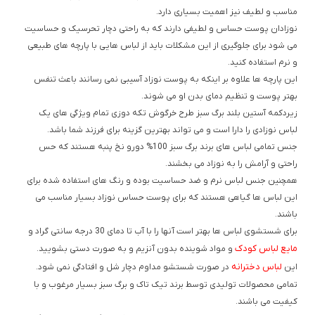
مناسب و لطیف نیز اهمیت بسیاری دارد.
نوزادان پوست حساس و لطیفی دارند که به راحتی دچار تحرسیک و حساسیت
می شود برای جلوگیری از این مشکلات باید از لباس هایی با پارچه های طبیعی
و نرم استفاده کنید.
این پارچه ها علاوه بر اینکه به پوست نوزاد آسیبی نمی رسانند باعث تنفس
بهتر پوست و تنظیم دمای بدن او می شوند.
زیردکمه آستین بلند برگ سبز طرح خرگوش تکه دوزی تمام ویژگی های یک
لباس نوزادی را دارا است و می تواند بهترین گزینه برای فرزند شما باشد.
جنس تمامی لباس های برند برگ سبز 100% دورو نخ پنبه هستند که حس
راحتی و آرامش را به نوزاد می بخشند.
همچنین جنس لباس نرم و ضد حساسیت بوده و رنگ های استفاده شده برای
این لباس ها گیاهی هستند که برای پوست حساس نوزاد بسیار مناسب می
باشند.
برای شستشوی لباس ها بهتر است آنها را با آب تا دمای 30 درجه سانتی گراد و
مایع لباس کودک
و مواد شوینده بدون آنزیم و به صورت دستی بشویید.
لباس دخترانه
این
در صورت شستشو مداوم دچار شل و افتادگی نمی شود.
تمامی محصولات تولیدی توسط برند تیک تاک و برگ سبز بسیار مرغوب و با
کیفیت می باشند.