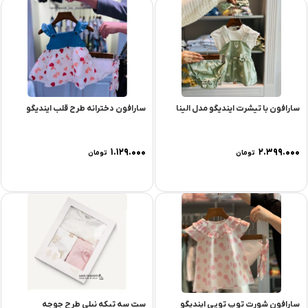
سارافون با تیشرت ایندیگو مدل الینا
سارافون دخترانه طرح قلب ایندیگو
۱.۱۲۹.۰۰۰
۲.۳۹۹.۰۰۰
تومان
تومان
سارافون شورت توپ توپی ایندیگو
ست سه تیکه نیلی طرح جوجه