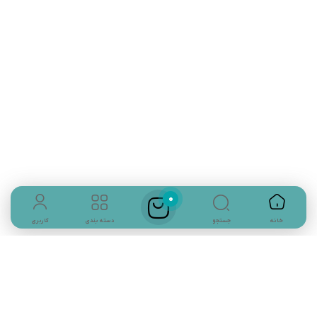
رامپر نوزادی دخترانه و پسرانه
تلفن تماس:
02333341037
ایمیل:
info@amir-sismony.com
نشانی شعبه یک:
سمنان میدان ارگ خیابان شهید فیاض بخش خیابان آیت
الله طالقانی پلاک: 28.0،
لینک های کاربردی :
تماس با ما
0
جستجو
خانه
دسته بندی
کاربری
سوالات متداول
درباره ما