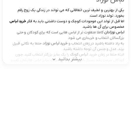
یکی از بهترین و لطیف ترین اتفاقاتی که می تواند در زندگی یک زوج رقم
بخورد، تولد نوزاد است.
اما قبل از تولد این موجودات کوچک و دوست داشتنی باید به فکر
خرید لباس
مخصوص برای آن ها باشید.
لباس نوزادان
کاملا متفاوت تر از لباس هایی است که برای کودکان و حتی
بزرگسالان انتخاب و خریداری می شود.
به یاد داشته باشید در زمان انتخاب و
خرید لباس نوزاد
، حتما به نکاتی قبیل
برند، مدل و جنس آن توجه داشته باشید.
البته حتما در زمان خرید،
لباس کودک
را یک سایز بزرگتر انتخاب کنید، چون
بیشتر بدانید
کودکان سرعت رشد بسیار بالایی دارند و به سرعت سایز لباس هایشان تغییر
می کند.
لباس هایی که برای نوزادان انتخاب می کنید بهتر است از لحاظ ظاهری کاملا
راحت باشند تا به بدن و پوست نوزاد آسیبی وارد نکند.
این موضوع زمانی اهمیت پیدا می کند که
کودک لباس
خود را خیس کرده و
شما مجبورید سریعا لباس او را تعویض کنید.
به همین دلیل پیشنهاد می شود که لباس انتخابی شما برای نوزادان حتما
دکمه سرشانه داشته و یا زیپ دار باشد.
انواع لباس نوزاد
همانطور که می دانید تمامی لباس ها برای کودکان و بزرگسالان در مدل های
مختلفی تولید می شوند، اما مدل های
لباس نوزادی
کمی متفاوت تر از لباس
های کودکان تولید می شوند.