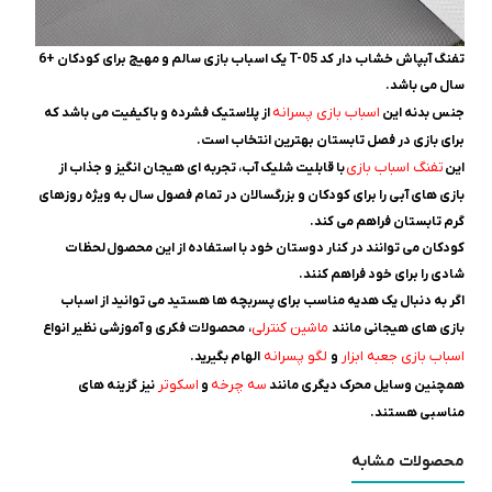
تفنگ آبپاش خشاب دار کد T-05 یک اسباب بازی سالم و مهیج برای کودکان +6
سال می باشد.
اسباب بازی پسرانه
جنس بدنه این
از پلاستیک فشرده و باکیفیت می باشد که
برای بازی در فصل تابستان بهترین انتخاب است.
تفنگ اسباب بازی
این
با قابلیت شلیک آب، تجربه ای هیجان انگیز و جذاب از
بازی های آبی را برای کودکان و بزرگسالان در تمام فصول سال به ویژه روزهای
گرم تابستان فراهم می کند.
کودکان می توانند در کنار دوستان خود با استفاده از این محصول لحظات
شادی را برای خود فراهم کنند.
اگر به دنبال یک هدیه مناسب برای پسربچه ها هستید می توانید از اسباب
ماشین کنترلی
بازی های هیجانی مانند
، محصولات فکری و آموزشی نظیر
انواع
اسباب بازی جعبه ابزار
لگو پسرانه
و
الهام بگیرید.
سه چرخه
اسکوتر
همچنین وسایل محرک دیگری مانند
و
نیز گزینه های
مناسبی هستند.
محصولات مشابه