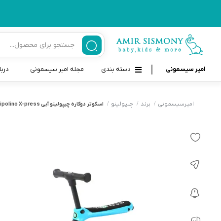
امیر سیسمونی
دسته بندی
مجله امیر سیسمونی
دربا
لوازم بهداشتی نوزاد و کودک
قاب و بندپستانک
امیرسیسمونی
برند
چیپولینو
اسکوتر دوکاره چیپولینو آبی chipolino X-press
قیچی ناخنگیر نوزاد و کودک
غذاخوری و تغذیه نوزاد
سرنگ داروخوری نوزاد
حمل و نقل نوزاد
شانه برس کودک
لوازم حمام نوزاد
پواربینی
لوازم اتاق نوزاد و کودک
مسواک و خمیر دندان کودک
تب سنج نوزاد و کودک
اسباب بازی دخترانه و پسرانه