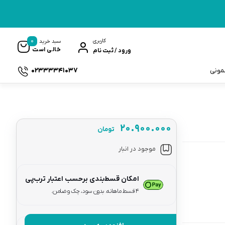
0
کاربری
سبد خرید
خالی است
ورود / ثبت نام
02333341037
سمونی
۲۰.۹۰۰.۰۰۰
تومان
ک
موجود در انبار
امکان قسط‌بندی برحسب اعتبار ترب‌پی
۴ قسط ماهانه. بدون سود، چک و ضامن.