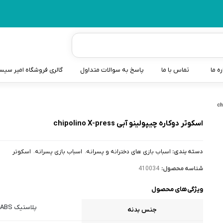
ره ما
تماس با ما
پاسخ به سوالات متداول
گالری فروشگاه امیر سی
شیردوش
دندانگیر نوزاد
اسکوتر دوکاره چیپولینو آبی chipolino X-press
کیسه آب گرم نوزاد و کود
دسته بندی:
اسباب بازی های دخترانه و پسرانه
اسباب بازی پسرانه
اسکوتر
سطل و کیسه پوشک نوزاد
شناسه محصول:
410034
گوش پاکن نوزاد و کودک
ویژگی‌های محصول
مایع استریل
پلاستیک ABS
جنس بدنه