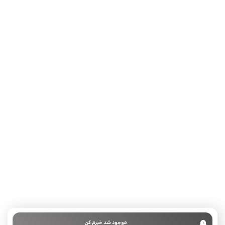
تلفن تماس:
02333341037
ایمیل:
info@amir-sismony.com
نشانی شعبه یک:
سمنان میدان ارگ خیابان شهید فیاض بخش خیابان آیت
الله طالقانی پلاک: 28.0،
لینک های کاربردی :
تماس با ما
سوالات متداول
موجود شد خبرم کن