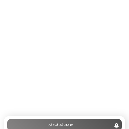
تلفن تماس:
02333341037
ایمیل:
info@amir-sismony.com
نشانی شعبه یک:
سمنان میدان ارگ خیابان شهید فیاض بخش خیابان آیت
الله طالقانی پلاک: 28.0،
لینک های کاربردی :
تماس با ما
سوالات متداول
موجود شد خبرم کن