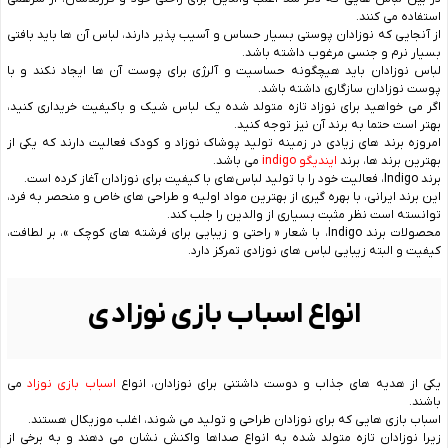
استفاده می کنند.
از آنجایی که نوزادان پوستی بسیار حساس و آسیب پذیر دارند، لباس آن ها باید بافتی
بسیار نرم و جنسی مرغوب داشته باشد.
لباس نوزادان باید هیچگونه حساسیت و آلرژی برای پوست آن ها ایجاد نکند و با
پوست نوزادان سازگاری داشته باشد.
اگر می خواهید برای نوزاد تازه متولد شده یک لباس شیک و باکیفیت خریداری کنید،
بهتر است حتما به برند آن نیز توجه کنید.
امروزه برند های زیادی در زمینه تولید پوشاک نوزاد و کودک فعالیت دارند که یکی از
بهترین برند ها، برند
ایندیگو indigo
می باشد.
برند Indigo، فعالیت خود را با تولید لباس‌های با کیفیت برای نوزادان آغاز کرده است.
این برند ایرانی، با بهره‌ گیری از بهترین مواد اولیه و طراحی‌ های خاص و منحصر به‌ فرد،
توانسته است نظر مثبت بسیاری از والدین را جلب کند.
محصولات برند Indigo، با شعار « راحتی و زیبایی برای فرشته ‌های کوچک »، بر لطافت،
کیفیت و البته زیبایی لباس ‌های نوزادی تمرکز دارد.
انواع اسباب بازی نوزادی
یکی از هدیه های جذاب و دوست داشتنی برای نوزادان، انواع
اسباب بازی نوزاد
می
باشند.
اسباب بازی هایی که برای نوزادان طراحی و تولید می‌ شوند، اغلب موزیکال هستند.
زیرا نوزادان تازه متولد شده به انواع صداها واکنش نشان می دهند و به برخی از