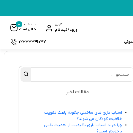
0
کاربری
سبد خرید
خالی است
ورود / ثبت نام
02333341037
سمونی
ک
مقالات اخیر
اسباب بازی های ساختنی چگونه باعث تقویت
خلاقیت کودکان می شوند؟
چرا خرید اسباب بازی باکیفیت از اهمیت بالایی
برخوردار است؟