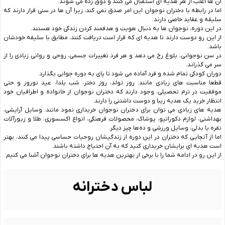
آن ها اغلب از هر هدیه ای استقبال می کنند و ذوق زده می شوند.
اما در رابطه با دختران نوجوان این امر صدق نمی کند، زیرا آن ها در سنی قرار دارند که
سلیقه و عقاید خاصی دارند.
در این دوره، نوجوان‌ ها به‌ دنبال هویت و هدفمند کردن زندگی خود هستند.
از این رو دوست دارند تا هدیه ای که قرار است دریافت کنند، مطابق با سلیقه خودشان
باشد.
در سن نوجوانی، بلوغ رخ می دهد و هر فرد تغییرات جسمی، روحی و روانی زیادی را از
سر می گذراند.
دوران کودکی تمام شده و فرد آماده می شود تا پای به دوره جوانی بگذارد.
قطعا مناسبت های زیادی مانند: روز تولد، روز دختر، شب یلدا، عید نوروز و حتی
موفقیت در ترم تحصیلی، وجود دارند که دختران نوجوان از خانواده و اطرافیان خود
انتظار خرید یک هدیه زیبا و دوست داشتنی را دارند.
هدیه های زیادی می توان برای دختران نوجوان خریداری نمود مانند: وسایل آرایشی،
بهداشتی، لوازم دکوراتیو، پوشاک، محصولات فرهنگی، انواع اکسسوری، طلا و زیورآلات
نقره یا بدلی، وسایل ورزشی و ده‌ها چیز دیگر.
اما از آنجایی که دختران در این دوره از زندگیشان روحیات حساسی پیدا می کنند، بهتر
است هدیه ای برایشان خریداری کنید که به آن احتیاج داشته باشند‌.
از این رو در ادامه شما را با برخی از بهترین هدیه ها برای دختران نوجوان آشنا می کنیم.
لباس دخترانه