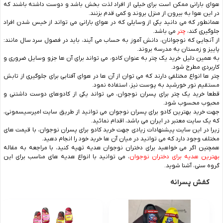
هوای بارانی ممکن است برای خیلی از افراد لذت بخش باشد و دوست داشته باشند که
در این هوا به بیرون از منزل بروند و کمی قدم بزنند.
همانطور که می دانید یکی از وسایلی که در هوای بارانی می تواند از خیس شدن افراد
جلوگیری کند،
چتر
می باشد.
از آنجایی که نوجوانان، دانش آموز به حساب می آیند، باید در فصول سرد سال مانند:
پاییز و زمستان به مدرسه بروند.
به همین دلیل خرید یک چتر به عنوان کادو، می تواند برای آن ها جزو وسایل ضروری و
کاربردی مطرح شود.
چتر ها انواع مختلفی دارند که می توان از آن ها در هوای آفتابی برای جلوگیری از تابش
مستقیم نور خورشید به پوست نیز، استفاده نمود.
قطعا خرید یک چتر برای پسران نوجوان، می تواند یکی از کادوهای دوست داشتنی و
محبوب محسوب شود.
جهت خرید بهترین کادو برای پسران نوجوان می توانید از طریق سایت امیرسیسمونی،
که یک سایت معتبر در ایران می باشد، اقدام نمائید.
زیرا در این سایت پیشنهادات زیادی جهت خرید کادو برای پسران نوجوان، با قیمت های
مختلف وجود دارد که می توانید در میان آن ها خرید خود را انجام دهید.
همچنین اگر می خواهید برای دختران نوجوان هدیه تهیه کنید، با مراجعه به مقاله
بهترین هدیه برای دختران نوجوان
، می توانید با انواع هدیه های مناسب برای این
گروه سنی، آشنا شوید.
کفش پسرانه