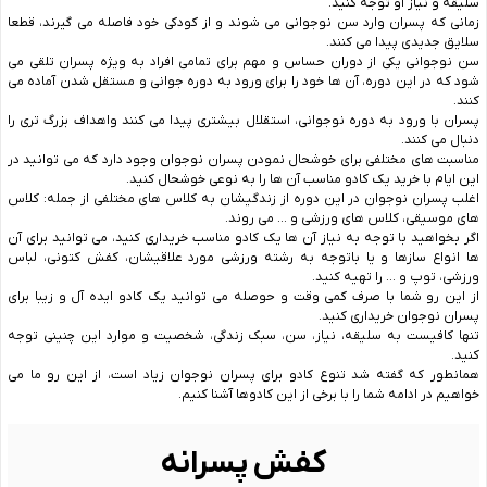
سلیقه و نیاز او توجه کنید.
زمانی که پسران وارد سن نوجوانی می شوند و از کودکی خود فاصله می گیرند، قطعا
سلایق جدیدی پیدا می کنند.
سن نوجوانی یکی از دوران حساس و مهم برای تمامی افراد به ویژه پسران تلقی می
شود که در این دوره، آن ها خود را برای ورود به دوره جوانی و مستقل شدن آماده می
کنند.
پسران با ورود به دوره نوجوانی، استقلال بیشتری پیدا می کنند واهداف بزرگ تری را
دنبال می کنند.
مناسبت های مختلفی برای خوشحال نمودن پسران نوجوان وجود دارد که می توانید در
این ایام با خرید یک کادو مناسب آن ها را به نوعی خوشحال کنید.
اغلب پسران نوجوان در این دوره از زندگیشان به کلاس های مختلفی از جمله: کلاس
های موسیقی، کلاس های ورزشی و … می روند.
اگر بخواهید با توجه به نیاز آن ها یک کادو مناسب خریداری کنید، می توانید برای آن
ها انواع سازها و یا باتوجه به رشته ورزشی مورد علاقیشان، کفش کتونی، لباس
ورزشی، توپ و … را تهیه کنید.
از این رو شما با صرف کمی وقت و حوصله می توانید یک کادو ایده آل و زیبا برای
پسران نوجوان خریداری کنید.
تنها کافیست به سلیقه، نیاز، سن، سبک زندگی، شخصیت و موارد این چنینی توجه
کنید.
همانطور که گفته شد تنوع کادو برای پسران نوجوان زیاد است، از این رو ما می
خواهیم در ادامه شما را با برخی از این کادوها آشنا کنیم.
کفش پسرانه