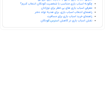
چگونه اسباب بازی متناسب با شخصیت کودکان انتخاب کنیم؟
معرفی اسباب بازی های بی خطر برای نوزادان
راهنمای انتخاب اسباب بازی، برای هدیه تولد دختر
راهنمای خرید اسباب بازی برای مسافرت
نقش اسباب بازی در کاهش استرس کودکان
تلفن تماس:
02333341037
ایمیل:
info@amir-sismony.com
نشانی شعبه یک:
سمنان میدان ارگ خیابان شهید فیاض بخش خیابان آیت
الله طالقانی پلاک: 28.0،
لینک های کاربردی :
تماس با ما
سوالات متداول