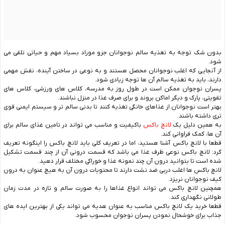
بدون شک توجه به تغذیه سالم نوجوانان جزو موراد بسیاد مهم و حیاتی تلقی می
شود.
از آنجایی که اغلب نوجوانان محصل هستند و به نوعی در ساختن آینده، نقش مهمی
دارند، باید به تغذیه سالم آن ها توجه زیادی شود.
پسران نوجوان ممکن است در طول روز به مدرسه، کلاس های ورزشی، کلاس های
تقویتی، پارک و دیگر اماکن بروند و برای صرف غذا در منزل نباشند.
بهتر است نوجوانان از غذاهای خانگی تغذیه کنند تا بدنی سالم تر و سیستم ایمنی قوی
تری داشته باشند.
به همین دلیل یک
لانچ باکس
باکیفیت و مناسب می تواند در تامین غذای سالم برای
آن ها، کمک فراوانی کند.
قطعا با لانچ باکس آشنا هستید، اما در تعریف کلی باید لانچ باکس را اینگونه تعریف
کرد: لانچ باکس نوعی ظرف غذا می باشد که قسمت درونی آن از چند قسمت تشکیل
شده است تا بتوانید درون آن چند نمونه غذا و خوراکی مختلف قرار دهید.
لانچ باکس ها اغلب دربی ضد نشت دارند تا محتویات درون آن به هیچ عنوان به درون
کیف نوجوانان نریزد.
همچنین لانچ باکس می تواند انواع غذاها را به صورت سالم و تازه در مدت زمان
طولانی نگهداری کند.
قطعا خرید یک لانچ باکس مناسب به عنوان هدیه می تواند یکی از بهترین ایده های
جذاب برای خوشحال نمودن پسران نوجوان محسوب شود.