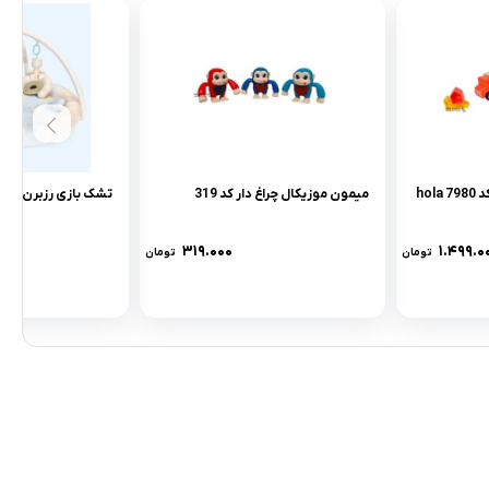
پازل کامیون هولی تویز کد 7980 hola
میمون موزیکال چراغ دار کد 319
تشک بازی رزبرن طرح ovely bear
۳۱۹.۰۰۰
۱.۴۹۹.۰
تومان
تومان
مادها :