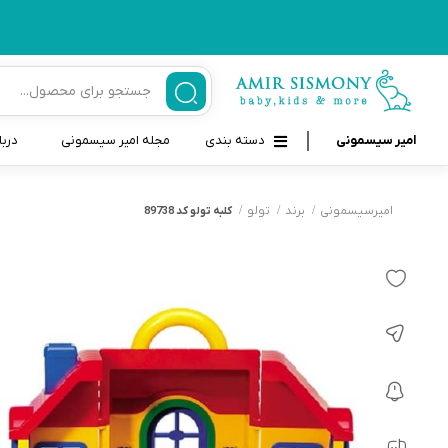
امیر سیسمونی
دسته بندی
مجله امیر سیسمونی
دربا
لوازم بهداشتی نوزاد و کودک
قاب و بندپستانک
امیرسیسمونی
برند
تولو
کلبه تولو کد 89738
قیچی ناخنگیر نوزاد و کودک
غذاخوری و تغذیه نوزاد
سرنگ داروخوری نوزاد
حمل و نقل نوزاد
شانه برس کودک
لوازم حمام نوزاد
پواربینی
لوازم اتاق نوزاد و کودک
مسواک و خمیر دندان کودک
تب سنج نوزاد و کودک
اسباب بازی دخترانه و پسرانه