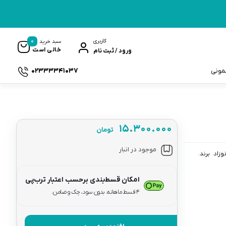
0
کاربری
سبد خرید
خالی است
ورود / ثبت نام
02333341037
سمونی
۱۵.۳۰۰.۰۰۰
تومان
ک
موجود در انبار
وزاد
برند
امکان قسط‌بندی برحسب اعتبار ترب‌پی
۴ قسط ماهانه. بدون سود، چک و ضامن.