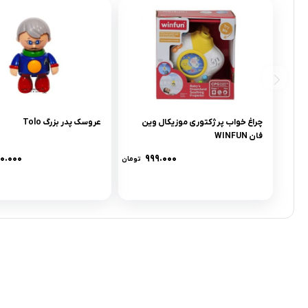
چراغ خواب پرژکتورى موزيکال وين
عروسک پدر بزرگ Tolo
فان WINFUN
۶۰.۰۰۰
۹۹۹.۰۰۰
تومان