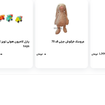
عروسک خرگوش جیلی قد 70
toys
۰۰
۰
۱.۶
تومان
تومان
لینک های کاربردی :
ن