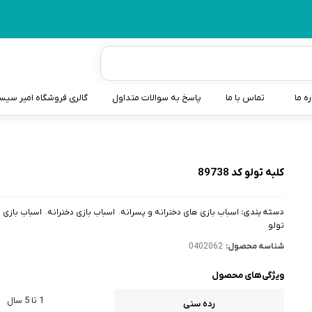
ره ما
تماس با ما
پاسخ به سوالات متداول
گالری فروشگاه امیر سی
شیردوش
دندانگیر نوزاد
کلبه تولو کد 89738
کیسه آب گرم نوزاد و کود
دسته بندی:
اسباب بازی های دخترانه و پسرانه
اسباب بازی دخترانه
اسباب بازی ن
سطل و کیسه پوشک نوزاد
تولو
شناسه محصول:
0402062
گوش پاکن نوزاد و کودک
ویژگی‌های محصول
مایع استریل
1 تا 5 سال
رده سنی