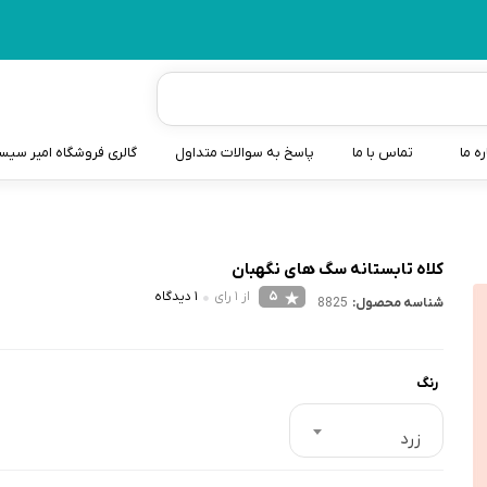
ره ما
تماس با ما
پاسخ به سوالات متداول
گالری فروشگاه امیر سی
شیردوش
دندانگیر نوزاد
کلاه تابستانه سگ های نگهبان
5
از 1 رای
1 دیدگاه
شناسه محصول:
8825
کیسه آب گرم نوزاد و کود
سطل و کیسه پوشک نوزاد
رنگ
گوش پاکن نوزاد و کودک
مایع استریل
زرد