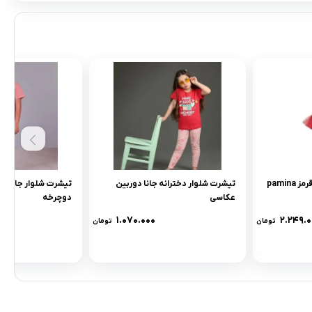
pami
تیشرت شلوار دخترانه جانا دوربین
تیشرت شلوار جانا طر
عکاسی
دوچرخه
۱.۰۷۰.۰۰۰
۲.۲۴۹.۰
تومان
تومان