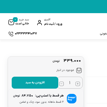
0
کاربری
سبد خرید
خالی است
ورود / ثبت نام
02333341037
سمونی
۳۳۹.۰۰۰
تومان
ک
موجود در انبار
افزودن به سبد
هر قسط با اسنپ‌پی:
۸۴.۷۵۰
تومان
۴ قسط ماهانه. بدون سود، چک و ضامن.