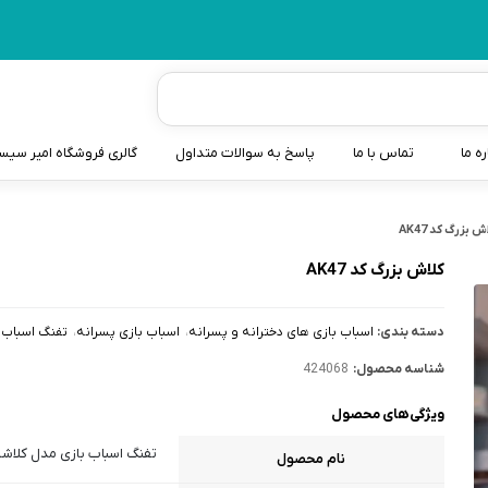
ره ما
تماس با ما
پاسخ به سوالات متداول
گالری فروشگاه امیر سی
شیردوش
ش بزرگ کد AK47
دندانگیر نوزاد
کلاش بزرگ کد AK47
کیسه آب گرم نوزاد و کود
دسته بندی:
اسباب بازی های دخترانه و پسرانه
اسباب بازی پسرانه
تفنگ اسباب 
سطل و کیسه پوشک نوزاد
شناسه محصول:
424068
گوش پاکن نوزاد و کودک
ویژگی‌های محصول
مایع استریل
تفنگ اسباب‌ بازی مدل کلاشینکف
نام محصول