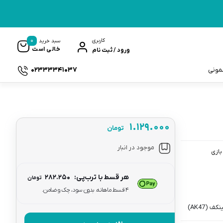
0
کاربری
سبد خرید
خالی است
ورود / ثبت نام
02333341037
سمونی
۱.۱۲۹.۰۰۰
تومان
ک
موجود در انبار
بازی
هر قسط با ترب‌پی:
۲۸۲.۲۵۰
تومان
۴ قسط ماهانه. بدون سود، چک و ضامن.
 (AK47)