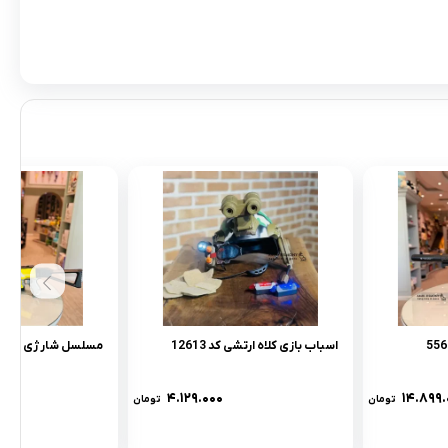
اسباب بازی کلاه ارتشی کد 12613
مسلسل شارژی کد qhx-551
۴.۱۲۹.۰۰۰
۱۴.۸۹۹.
تومان
تومان