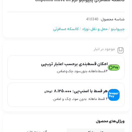
کالسکه مسافرتی چیپولینو کرم chipolino move on
شناسه محصول:
410340
چیپولینو
/
حمل و نقل نوزاد
/
کالسکه مسافرتی
موجود در انبار
امکان قسط‌بندی برحسب اعتبار ترب‌پی
۴ قسط ماهانه. بدون سود، چک و ضامن.
هر قسط با اسنپ‌پی:
۸.۱۲۵.۰۰۰
تومان
۴ قسط ماهانه. بدون سود، چک و ضامن.
ویژگی‌های محصول