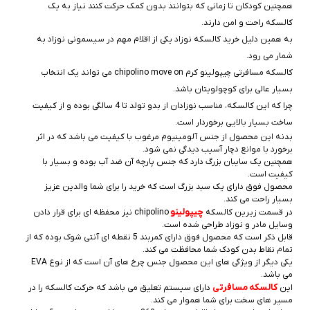
همچنین کودکان تا زمانی که بتوانند بدون کمک حرکت کنند نیاز به یک
کالسکه راحت و امن دارند.
به همین دلیل خرید کالسکه نوزاد یکی از اقلام مهم در سیسمونی نوزاد به
شمار می رود.
کالسکه مسافرتی چیپولینو کرم chipolino move on می تواند یک انتخاب
بسیار عالی برای کوچولویتان باشد.
چرا که این کالسکه، مناسب نوزادان از بدو تولد تا 4 سالگی بوده و از کیفیت
ساخت بسیار بالایی برخوردار است.
بدنه این محصول از جنس آلومینیوم مرغوب با کیفیت می باشد که در اثر
برخورد با موانع دچار آسیب دیدگی نمی شود.
همچنین یک سایبان بزرگ دارد که جنس پارچه آن ضد آب بوده و بسیار با
کیفیت است.
محصول فوق دارای یک سبد بزرگ است که خرید را برای شما والدین عزیز
بسیار راحت می کند.
چیپولینو
در قسمت زیرین کالسکه
chipolino نیز محفظه ای برای قرار دادن
وسایل مادر و نوزاد طراحی شده است.
قابل ذکر است که محصول فوق دارای کمربند 5 نقطه ای آنتی شوک بوده که از
تمام نقاط بدن کودک شما محافظت می کند.
یکی دیگر از ویژگی های این محصول جنس چرخ های آن است که از نوع EVA
می باشد.
کالسکه مسافرتی
این
دارای سیستم تعلیق می باشد که حرکت کالسکه را در
مسیر های سخت برای شما هموار می کند.