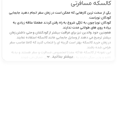
کالسکه مسافرتی
یکی از سخت ترین کارهایی که ممکن است در زمان سفر انجام دهید جابجایی
کودکان نوپاست.
کودکان نوپا چون به تازگی شروع به راه رفتن کردند مطمئنا علاقه زیادی به
پیاده روی های طولانی مدت ندارند.
همچنین خود والدین نیز برای مراقبت بیشتر از کودکشان و حتی داشتن زمان
بیشتر ترجیح می دهند از وسایل جابجایی مانند کالسکه استفاده نمایند.
در زمان خرید کالسکه بهتر است گزینه ای را انتخاب کنید که کاملا مناسب سفر
طراحی شده باشند.
این نمونه از کالسکه ها که عمدتا مخصوص مسافرت و سفر هستند و بدنه
بیشتر بدانید
تاشو و وزن سبکی دارند به عنوان کالسکه مسافرتی معرفی می شوند.
کالسکه مسافرتی بر خلاف کالسکه های معمولی ویژگی هایی نظیر وزن سبک،
جنس آلومینیومی، بدنه تاشو، دسته و کیف حمل دارند.
انواع کالسکه مسافرتی