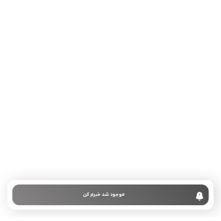
تلفن تماس:
02333341037
ایمیل:
info@amir-sismony.com
نشانی شعبه یک:
سمنان میدان ارگ خیابان شهید فیاض بخش خیابان آیت
الله طالقانی پلاک: 28.0،
لینک های کاربردی :
تماس با ما
سوالات متداول
موجود شد خبرم کن
درباره ما