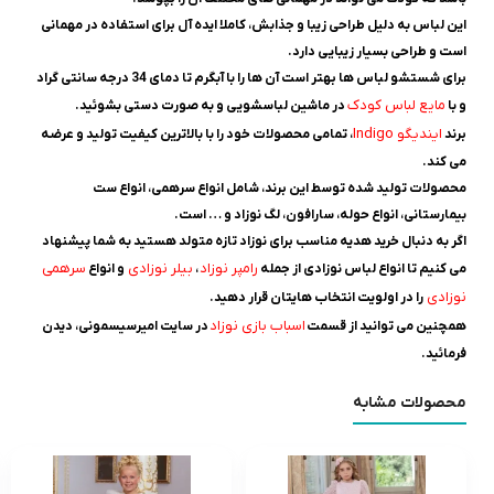
این لباس به دلیل طراحی زیبا و جذابش، کاملا ایده ‌آل برای استفاده در مهمانی
است و طراحی بسیار زیبایی دارد.
برای شستشو لباس ها بهتر است آن ها را با آبگرم تا دمای 34 درجه سانتی گراد
مایع لباس کودک
و با
در ماشین لباسشویی و به صورت دستی بشوئید.
ایندیگو Indigo
برند
، تمامی محصولات خود را با بالاترین کیفیت تولید و عرضه
می ‌کند.
محصولات تولید شده توسط این برند، شامل انواع سرهمی، انواع ست
بیمارستانی، انواع حوله، سارافون، لگ نوزاد و … است.
اگر به دنبال خرید هدیه مناسب برای نوزاد تازه متولد هستید به شما پیشنهاد
ر
امپر نوزاد
بیلر نوزادی
سرهمی
می کنیم تا انواع لباس نوزادی از جمله
،
و انواع
نوزادی
را در اولویت انتخاب هایتان قرار دهید.
اسباب بازی نوزاد
همچنین می توانید از قسمت
در سایت امیرسیسمونی، دیدن
فرمائید.
محصولات مشابه