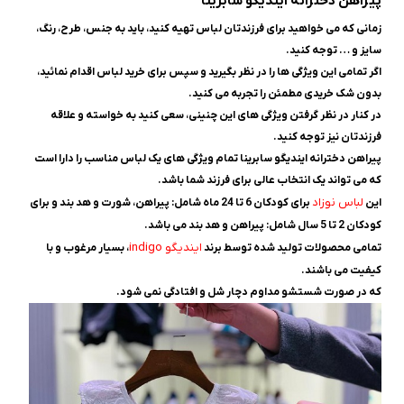
پیراهن دخترانه ایندیگو سابرینا
زمانی که می خواهید برای فرزندتان لباس تهیه کنید، باید به جنس، طرح، رنگ،
سایز و … توجه کنید.
اگر تمامی این ویژگی ها را در نظر بگیرید و سپس برای خرید لباس اقدام نمائید،
بدون شک خریدی مطمئن را تجربه می کنید.
در کنار در نظر گرفتن ویژگی های این چنینی، سعی کنید به خواسته و علاقه
فرزندتان نیز توجه کنید.
پیراهن دخترانه ایندیگو سابرینا تمام ویژگی های یک لباس مناسب را دارا است
که می تواند یک انتخاب عالی برای فرزند شما باشد.
لباس نوزاد
این
برای کودکان 6 تا 24 ماه شامل: پیراهن، شورت و هد بند و برای
کودکان 2 تا 5 سال شامل: پیراهن و هد بند می باشد.
ایندیگو
indigo
تمامی محصولات تولید شده توسط برند
، بسیار مرغوب و با
کیفیت می باشند.
که در صورت شستشو مداوم دچار شل و افتادگی نمی شود.