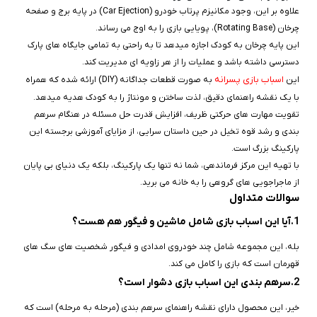
علاوه بر این، وجود مکانیزم پرتاب خودرو (Car Ejection) در پایه برج و صفحه
چرخان (Rotating Base)، پویایی بازی را به اوج می‌ رساند.
این پایه چرخان به کودک اجازه میدهد تا به راحتی به تمامی جایگاه‌ های پارک
دسترسی داشته باشد و عملیات را از هر زاویه‌ ای مدیریت کند.
اسباب بازی پسرانه
این
به صورت قطعات جداگانه (DIY) ارائه شده که همراه
با یک نقشه راهنمای دقیق، لذت ساختن و مونتاژ را به کودک هدیه میدهد.
تقویت مهارت‌ های حرکتی ظریف، افزایش قدرت حل مسئله در هنگام سرهم‌
بندی و رشد قوه تخیل در حین داستان‌ سرایی، از مزایای آموزشی برجسته این
پارکینگ بزرگ است.
با تهیه این مرکز فرماندهی، شما نه‌ تنها یک پارکینگ، بلکه یک دنیای بی‌ پایان
از ماجراجویی‌ های گروهی را به خانه می‌ برید.
سوالات متداول
1.آیا این اسباب‌ بازی شامل ماشین و فیگور هم هست؟
بله، این مجموعه شامل چند خودروی امدادی و فیگور شخصیت‌ های سگ‌ های
قهرمان است که بازی را کامل می‌ کند.
2.سرهم‌ بندی این اسباب‌ بازی دشوار است؟
خیر، این محصول دارای نقشه راهنمای سرهم‌ بندی (مرحله به مرحله) است که