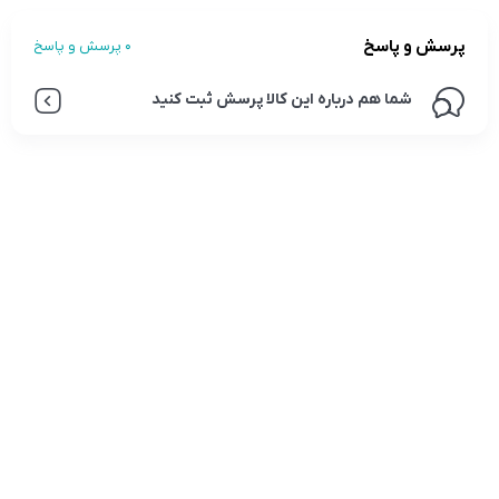
پرسش و پاسخ
0 پرسش و پاسخ
شما هم درباره این کالا پرسش ثبت کنید
تلفن تماس:
02333341037
ایمیل:
info@amir-sismony.com
نشانی شعبه یک:
سمنان میدان ارگ خیابان شهید فیاض بخش خیابان آیت