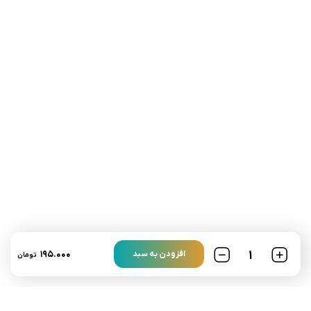
تلفن تماس:
02333341037
ایمیل:
info@amir-sismony.com
نشانی شعبه یک:
سمنان میدان ارگ خیابان شهید فیاض بخش خیابان آیت
الله طالقانی پلاک: 28.0،
لینک های کاربردی :
تماس با ما
سوالات متداول
۱۹۵.۰۰۰
افزودن به سبد
تومان
درباره ما