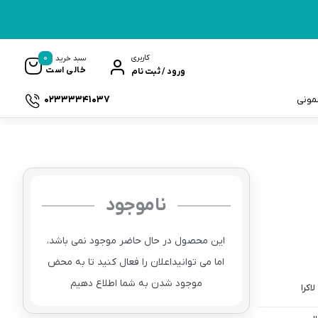
0
کاربری
سبد خرید
خالی است
ورود / ثبت نام
02333341037
سمونی
ناموجود
ک
این محصول در حال حاضر موجود نمی باشد،
اما می توانیداعلان را فعال کنید تا به محض
موجود شدن به شما اطلاع دهیم