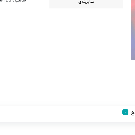
مناسب 5 تا 12 سال
سایزبندی
خ