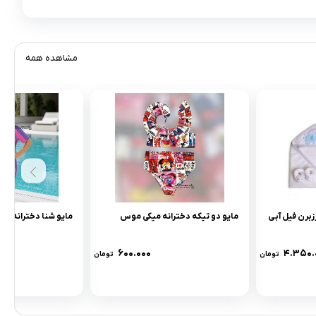
مشاهده همه
برن فيل آبى
مایو دو تیکه دخترانه میکی موس
مایو شنا دخترانه پری
۶۰۰.۰۰۰
۴.۳۵۰.
تومان
تومان