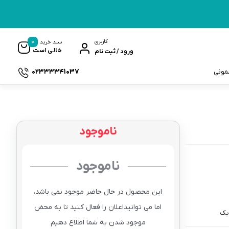
0
کاربری
سبد خرید
خالی است
ورود / ثبت نام
02333341037
سمونی
ناموجود
ک
ناموجود
این محصول در حال حاضر موجود نمی باشد،
اما می توانیداعلان را فعال کنید تا به محض
یک
موجود شدن به شما اطلاع دهیم