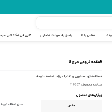
ره ما
تماس با ما
پاسخ به سوالات متداول
گالری فروشگاه امیر سی
شیردوش
دندانگیر نوزاد
قمقمه کرومی طرح 8
کیسه آب گرم نوزاد و کود
دسته بندی:
غذاخوری و تغذیه نوزاد
قمقمه مدرسه
سطل و کیسه پوشک نوزاد
شناسه محصول:
419607
گوش پاکن نوزاد و کودک
ویژگی‌های محصول
مایع استریل
طلق شفاف درجه 
جنس