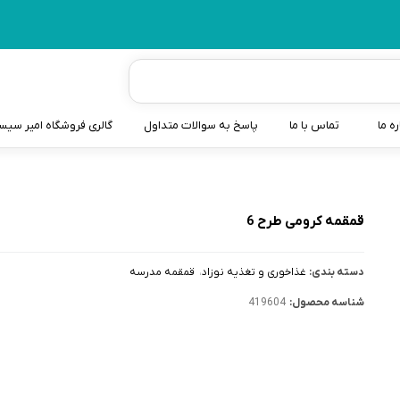
ره ما
تماس با ما
پاسخ به سوالات متداول
گالری فروشگاه امیر سی
شیردوش
دندانگیر نوزاد
قمقمه کرومی طرح 6
کیسه آب گرم نوزاد و کود
دسته بندی:
غذاخوری و تغذیه نوزاد
قمقمه مدرسه
سطل و کیسه پوشک نوزاد
شناسه محصول:
419604
گوش پاکن نوزاد و کودک
مایع استریل