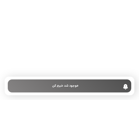
تلفن تماس:
02333341037
ایمیل:
info@amir-sismony.com
نشانی شعبه یک:
سمنان میدان ارگ خیابان شهید فیاض بخش خیابان آیت
الله طالقانی پلاک: 28.0،
لینک های کاربردی :
تماس با ما
سوالات متداول
موجود شد خبرم کن
درباره ما
نمادها :