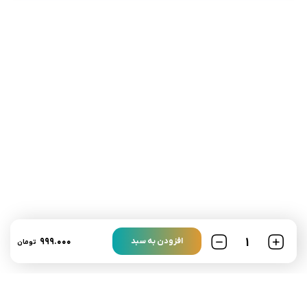
تلفن تماس:
02333341037
ایمیل:
info@amir-sismony.com
نشانی شعبه یک:
سمنان میدان ارگ خیابان شهید فیاض بخش خیابان آیت
الله طالقانی پلاک: 28.0،
لینک های کاربردی :
۹۹۹.۰۰۰
افزودن به سبد
تومان
تماس با ما
سوالات متداول