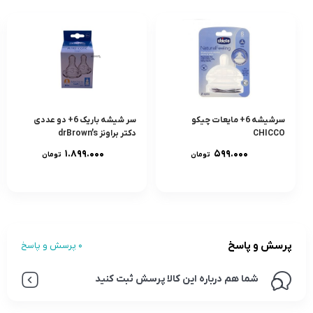
سرشيشه 6+ مایعات چیکو
سر شيشه باريک 6+ دو عددى
CHICCO
دکتر براونز drBrown’s
۱.۸۹۹.۰۰۰
۵۹۹.۰۰۰
تومان
تومان
پرسش و پاسخ
0 پرسش و پاسخ
شما هم درباره این کالا پرسش ثبت کنید