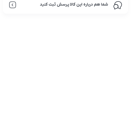
شما هم درباره این کالا پرسش ثبت کنید
تلفن تماس:
02333341037
ایمیل:
info@amir-sismony.com
نشانی شعبه یک:
سمنان میدان ارگ خیابان شهید فیاض بخش خیابان آیت
الله طالقانی پلاک: 28.0،
لینک های کاربردی :