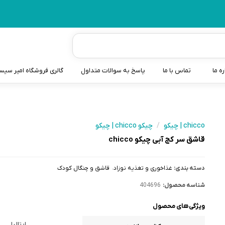
ره ما
تماس با ما
پاسخ به سوالات متداول
گالری فروشگاه امیر سی
شیردوش
دندانگیر نوزاد
chicco | چیکو
/
چیکو chicco | چیکو
قاشق سر کج آبی چیکو chicco
کیسه آب گرم نوزاد و کود
سطل و کیسه پوشک نوزاد
دسته بندی:
غذاخوری و تغذیه نوزاد
قاشق و چنگال کودک
گوش پاکن نوزاد و کودک
شناسه محصول:
404696
مایع استریل
ویژگی‌های محصول
ایتالیا