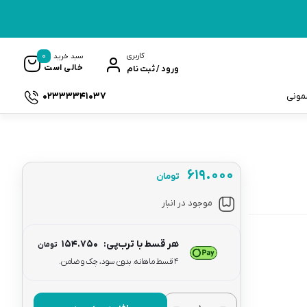
0
کاربری
سبد خرید
خالی است
ورود / ثبت نام
02333341037
سمونی
۶۱۹.۰۰۰
تومان
ک
موجود در انبار
هر قسط با ترب‌پی:
۱۵۴.۷۵۰
تومان
۴ قسط ماهانه. بدون سود، چک و ضامن.