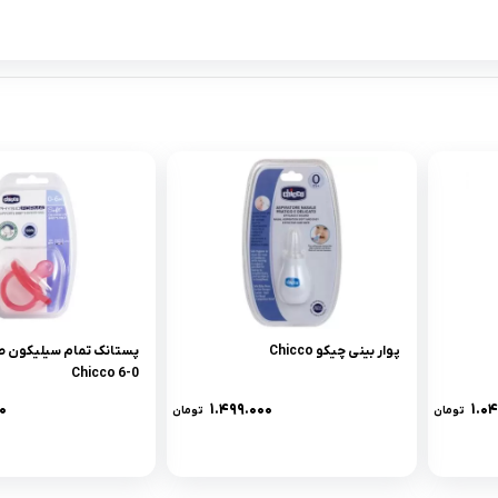
پوار بينى چیکو Chicco
پستانک تمام سيليکون ص
0-6 Chicco
۰
۱.۴۹۹.۰۰۰
۱.۰
تومان
تومان