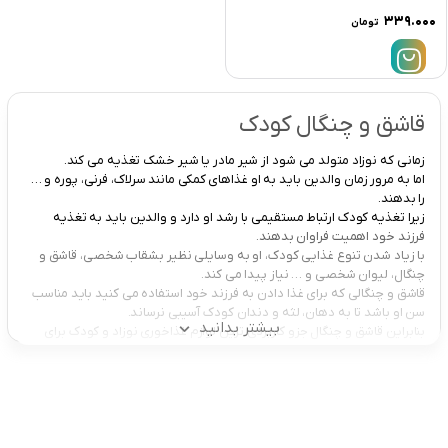
۳۳۹.۰۰۰
تومان
قاشق و چنگال کودک
زمانی که نوزاد متولد می شود از شیر مادر یا شیر خشک تغذیه می کند.
اما به مرور زمان والدین باید به او غذاهای کمکی مانند سرلاک، فرنی، پوره و …
را بدهند.
زیرا تغذیه کودک ارتباط مستقیمی با رشد او دارد و والدین باید به تغذیه
فرزند خود اهمیت فراوان بدهند.
با زیاد شدن تنوع غذایی کودک، او به وسایلی نظیر بشقاب شخصی، قاشق و
چنگال، لیوان شخصی و … نیاز پیدا می کند.
قاشق و چنگالی که برای غذا دادن به فرزند خود استفاده می کنید باید مناسب
سن او باشد تا به دهان، لثه و دندان کودک آسیبی نرساند.
بیشتر بدانید
بنابراین قاشق و چنگال جزو کاربردی ترین لوازم غذاخوری نوزاد و کودک برای
تغذیه بهتر کودکان می باشد.
از آنجایی که کودکان نمی توانند به تنهایی و بدون آموزش غذا میل کنند، باید
شما در ابتدا برای آن ها قاشق و چنگال های آموزشی تهیه کنید.
قاشق و چنگال کودک