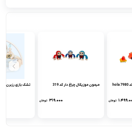
پازل کامیون هولی تویز کد 7980 hola
میمون موزیکال چراغ دار کد 319
تشک بازی رزبرن طرح ovely bear
۳۱۹.۰۰۰
۱.۴۹۹.۰
تومان
تومان