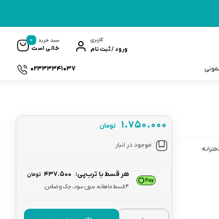
0
کاربری
سبد خرید
خالی است
ورود / ثبت نام
02333341037
سمونی
۱.۷۵۰.۰۰۰
تومان
ک
موجود در انبار
خترانه
هر قسط با ترب‌پی:
۴۳۷.۵۰۰
تومان
۴ قسط ماهانه. بدون سود، چک و ضامن.