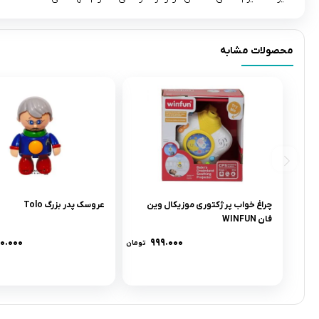
محصولات مشابه
چراغ خواب پرژکتورى موزيکال وين
عروسک پدر بزرگ Tolo
فان WINFUN
۶۰.۰۰۰
۹۹۹.۰۰۰
تومان