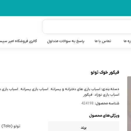
ره ما
تماس با ما
پاسخ به سوالات متداول
گالری فروشگاه امیر سی
شیردوش
دندانگیر نوزاد
فیگور خوک تولو
کیسه آب گرم نوزاد و کود
دسته بندی:
اسباب بازی های دخترانه و پسرانه
اسباب بازی پسرانه
اسباب بازی د
سطل و کیسه پوشک نوزاد
اسباب بازی نوزاد
فیگور
شناسه محصول:
424198
گوش پاکن نوزاد و کودک
ویژگی‌های محصول
مایع استریل
تولو (Tolo)
برند