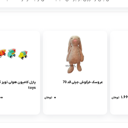
عروسک خرگوش جیلی قد 70
toys
۰۰
۰
۱.۶
تومان
تومان