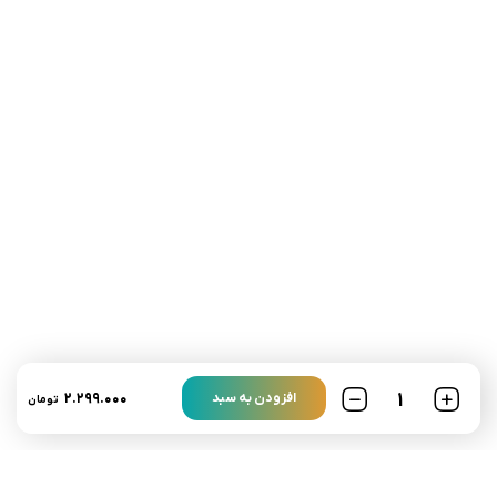
تلفن تماس:
02333341037
ایمیل:
info@amir-sismony.com
نشانی شعبه یک:
سمنان میدان ارگ خیابان شهید فیاض بخش خیابان آیت
الله طالقانی پلاک: 28.0،
لینک های کاربردی :
تماس با ما
سوالات متداول
۲.۲۹۹.۰۰۰
افزودن به سبد
تومان
درباره ما