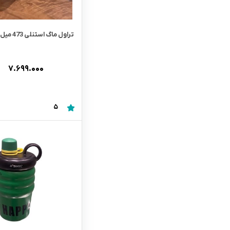
تراول ماگ استنلی 473 میل
۷.۶۹۹.۰۰۰
5