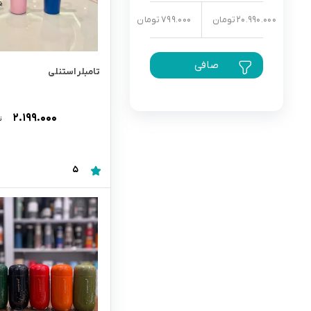
20.990.000 تومان
799.000 تومان
رابط و پد سینه
اسباب بازی نوزاد
دستگاه بخور سرد کودک
صافی
لباس و اکسسوری
تامبلر استنلی
اکسسوری
۲.۱۹۹.۰۰۰
ت
5