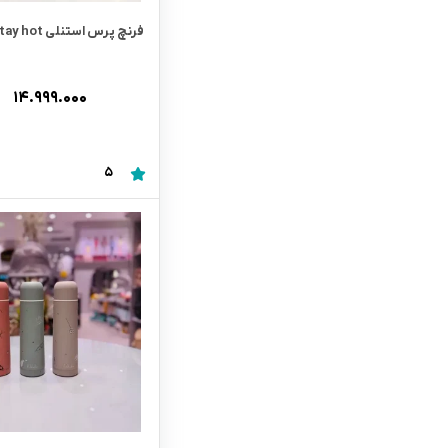
فرنچ پرس استنلی classic stay hot
۱۴.۹۹۹.۰۰۰
5