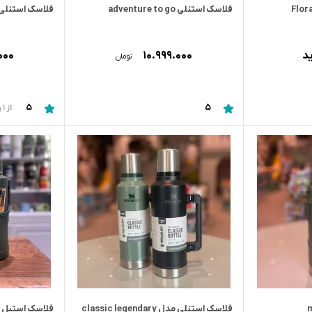
فلاسک استنلی adventure to go
فلاسک استنلی rtisan
د
۱۰.۹۹۹.۰۰۰
۰۰۰
تومان
5
5
از 1 رای
فلاسک استنلی مدل classic legendary
فلاسک استیل 5 لیتر