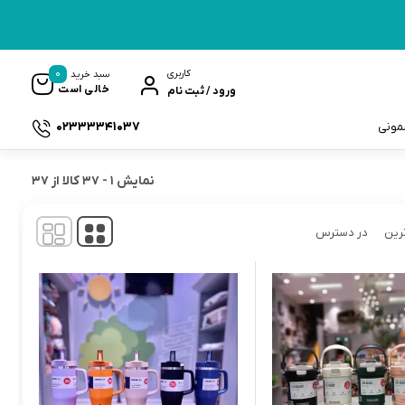
0
کاربری
سبد خرید
خالی است
ورود / ثبت نام
02333341037
سمونی
نمایش
1
-
37
کالا از
37
رین
در دسترس
ک