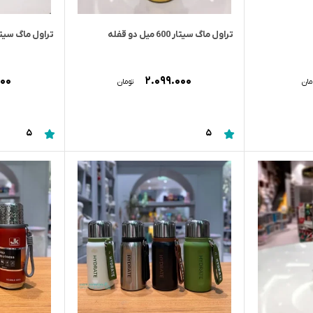
تراول ماگ سیتار 600 میل دو قفله
تراول ماگ سیتار گل 
۰۰۰
۲.۰۹۹.۰۰۰
مان
تومان
5
5