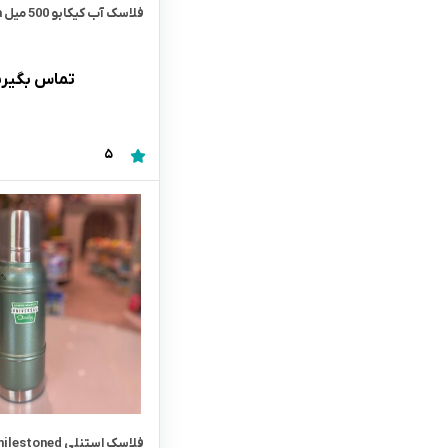
فلاسک آب کیکابو 500 میل Flora
تماس بگیری
5
فلاسک استنلی milestoned