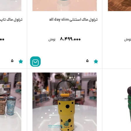
تراول ماگ استنلی all day slim
تراول ماگ تایسو در
۰۰۰
۸.۴۹۹.۰۰۰
تومان
تومان
5
5