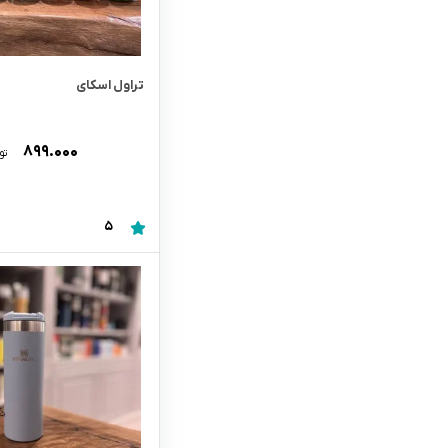
تراول اسکای
۸۹۹.۰۰۰
تو
5