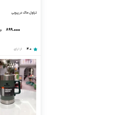
تراول ماگ در پیچی
۸۹۹.۰۰۰
تو
4.0
از 1 رای