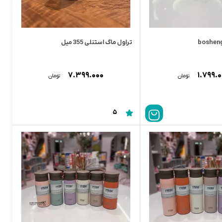
تراول ماگ استنلی 355 میل
۷.۳۹۹.۰۰۰
۱.۷۹۹.
تومان
تومان
5