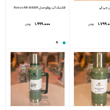
فلاسک آب روکو مدل Rovco RK-B‌4009
۱.۹۹۹.۰۰۰
۱.۷۹۹.
تومان
تومان
5