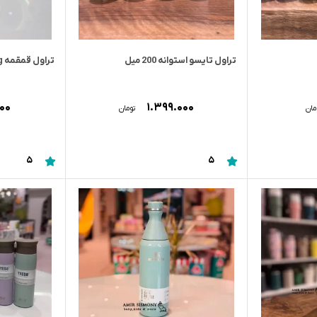
تراول تایسو استوانه 200 میل
تراول قمقمه bosheng
۰۰۰
۱.۳۹۹.۰۰۰
مان
تومان
5
5