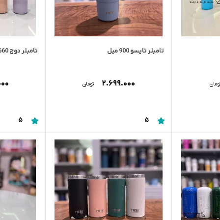
تامبلر تایسو 900 میل
تامبلر دوج 660 میل
۰۰۰
۲.۶۹۹.۰۰۰
ومان
تومان
5
5