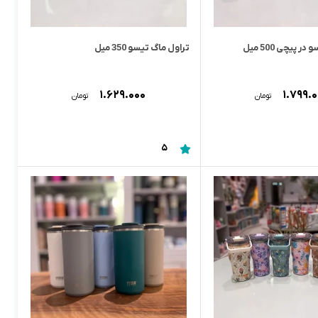
 پیچی 500 میل
تراول ماگ تیسو 350 میل
۱.۶۲۹.۰۰۰
۱.۷۹۹.
تومان
تومان
5