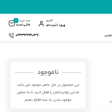
0
کاربری
سبد خرید
خالی است
ورود / ثبت نام
02333341037
سمونی
ناموجود
ک
این محصول در حال حاضر موجود نمی باشد،
اما می توانیداعلان را فعال کنید تا به محض
موجود شدن به شما اطلاع دهیم
ت