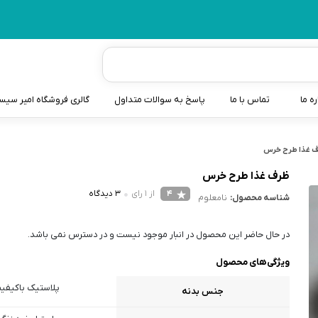
ره ما
تماس با ما
پاسخ به سوالات متداول
گالری فروشگاه امیر سی
شیردوش
 غذا طرح خرس
دندانگیر نوزاد
ظرف غذا طرح خرس
4
از 1 رای
3 دیدگاه
شناسه محصول:
نامعلوم
کیسه آب گرم نوزاد و کود
سطل و کیسه پوشک نوزاد
در حال حاضر این محصول در انبار موجود نیست و در دسترس نمی باشد.
گوش پاکن نوزاد و کودک
ویژگی‌های محصول
مایع استریل
پلاستیک باکیفی
جنس بدنه