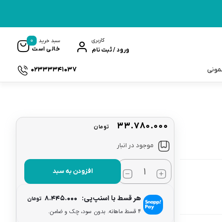
0
کاربری
سبد خرید
خالی است
ورود / ثبت نام
02333341037
سمونی
۳۳.۷۸۰.۰۰۰
تومان
ک
موجود در انبار
افزودن به سبد
هر قسط با اسنپ‌پی:
۸.۴۴۵.۰۰۰
تومان
۴ قسط ماهانه. بدون سود، چک و ضامن.