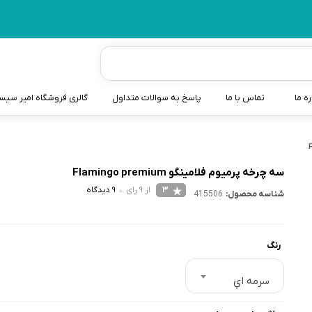
ره ما
تماس با ما
پاسخ به سوالات متداول
گالری فروشگاه امیر سی
شیردوش
دندانگیر نوزاد
سه چرخه پرمیوم فلامینگو Flamingo premium
3
از 9 رای
9 دیدگاه
شناسه محصول:
415506
کیسه آب گرم نوزاد و کود
سطل و کیسه پوشک نوزاد
رنگ
گوش پاکن نوزاد و کودک
مایع استریل
سرمه اي