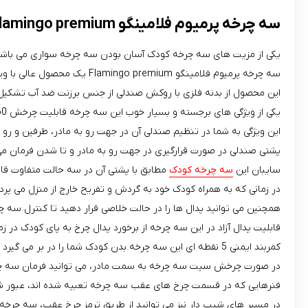
سه چرخه پرمیوم فلامینگو Flamingo premium
یکی از مزیت های سه چرخه کودک آسان بودن سه چرخه سواری می باشد، س
سه چرخه پرمیوم فلامینگو Flamingo premium یک محصول عالی با ویژگی های بی شمار برای کوچولوی شما می باشد.
این محصول از بدنه فلزی با روکش صندلی از جنس برزنت ضد آب تشکیل شده
یکی از ویژگی های برجسته و بسیار خوب این سه چرخه قابلیت چرخش 360 درجه صندلی آن می باشد.
این ویژگی به شما در تنظیم صندلی آن در جهت رو به مادر، طرفین و رو 
پشتی صندلی در صورت قرارگیری در جهت رو به مادر و تا شدن فرمان م
سایبان این
سه چرخه کودک
مطابق با پشتی آن در سه حالت متفاوت قابل
در زمانی که به همراه کودک خود به گردش و تفریح خارج از منزل می پرد
همچنین می توانید پدال ها را در حالت خلاصی قرار دهید تا کنترل سه 
قابلیت پدال آزاد در این سه چرخه از برخورد پدال چرخ به پای کودک در
کمربند ایمنی 5 نقطه ای این سه چرخه بدن کودک شما را در بر می گیرد و از وقوع هرگونه خطری جلوگیری می کند.
در صورت چرخش سیت سه چرخه به سمت مادر، می توانید فرمان سه چرخه ر
فنرهایی که در قسمت چرخ های عقب سه چرخه تعبیه شده اند، عبور شم
در مسیر های شیب دار نیز می توانید از طریق ترمز چرخ عقب، سه چرخه ر