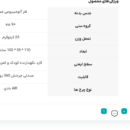
ویژگی‌های محصول
فلز آلومینیومی م
جنس بدنه
+9 ماه
گروه سنی
25 کیلوگرم
تحمل وزن
110 * 55 * 103 سانتی متر
ابعاد
گارد نگهدارنده کودک و کمربند 5 نقطه
سطح ایمنی
صندلی چرخش 360 رو به مادر
قابلیت
AIR بادی
نوع چرخ ها