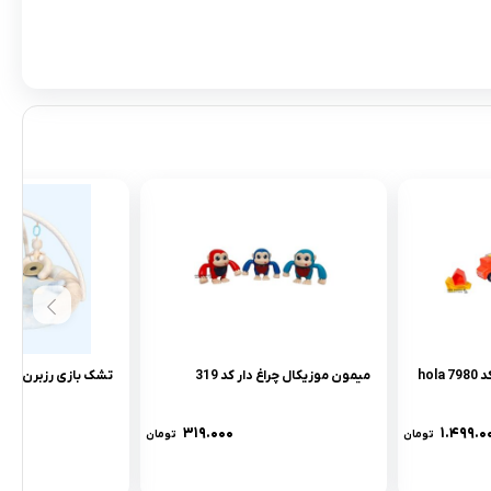
پازل کامیون هولی تویز کد 7980 hola
میمون موزیکال چراغ دار کد 319
تشک بازی رزبرن طرح ovely bear
۳۱۹.۰۰۰
۱.۴۹۹.۰
تومان
تومان