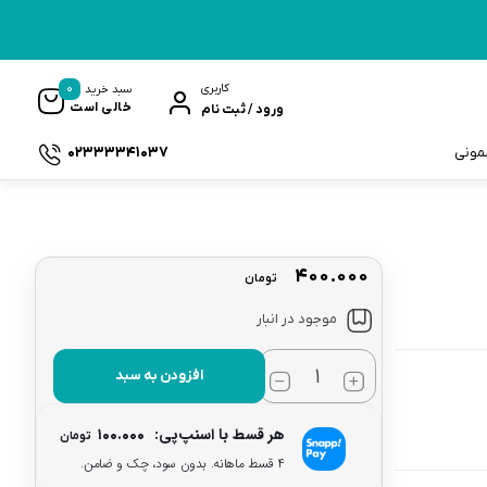
0
کاربری
سبد خرید
خالی است
ورود / ثبت نام
02333341037
سمونی
۴۰۰.۰۰۰
تومان
ک
موجود در انبار
افزودن به سبد
هر قسط با اسنپ‌پی:
۱۰۰.۰۰۰
تومان
۴ قسط ماهانه. بدون سود، چک و ضامن.