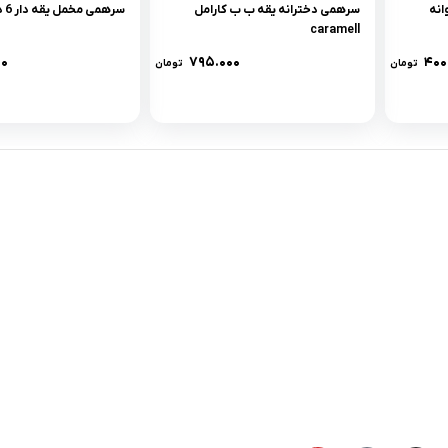
انه
سرهمی دخترانه يقه ب ب کارامل
سرهمی مخمل یقه دار 6 دکمه
caramell
۰۰
۷۹۵.۰۰۰
۴۰۰
تومان
تومان
لینک های کاربردی :
ن
تماس با ما
سوالات متداول
درباره ما