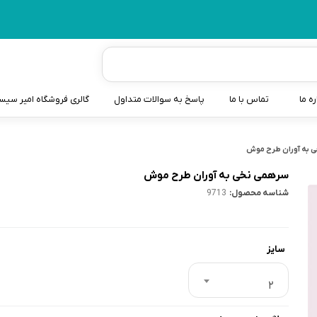
ره ما
تماس با ما
پاسخ به سوالات متداول
گالری فروشگاه امیر سی
شیردوش
 به آوران طرح موش
دندانگیر نوزاد
سرهمی نخی به آوران طرح موش
شناسه محصول:
9713
کیسه آب گرم نوزاد و کود
سطل و کیسه پوشک نوزاد
سایز
گوش پاکن نوزاد و کودک
مایع استریل
2