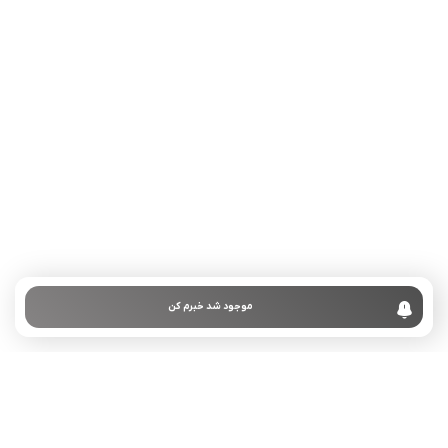
تلفن تماس:
02333341037
ایمیل:
info@amir-sismony.com
نشانی شعبه یک:
سمنان میدان ارگ خیابان شهید فیاض بخش خیابان آیت
الله طالقانی پلاک: 28.0،
لینک های کاربردی :
تماس با ما
سوالات متداول
موجود شد خبرم کن
درباره ما
نمادها :