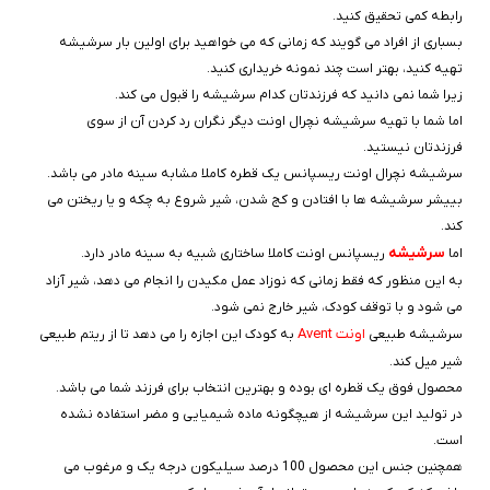
رابطه کمی تحقیق کنید.
بسباری از افراد می گویند که زمانی که می خواهید برای اولین بار سرشیشه
تهیه کنید، بهتر است چند نمونه خریداری کنید.
زیرا شما نمی دانید که فرزندتان کدام سرشیشه را قبول می کند.
اما شما با تهیه سرشیشه نچرال اونت دیگر نگران رد کردن آن از سوی
فرزندتان نیستید.
سرشیشه نچرال اونت ریسپانس یک قطره کاملا مشابه سینه مادر می باشد.
بییشر سرشیشه ها با افتادن و کج شدن، شیر شروع به چکه و یا ریختن می
کند.
سرشیشه
اما
ریسپانس اونت کاملا ساختاری شبیه به سینه مادر دارد.
به این منظور که فقط زمانی که نوزاد عمل مکیدن را انجام می دهد، شیر آزاد
می شود و با توقف کودک، شیر خارج نمی شود.
اونت Avent
سرشیشه طبیعی
به کودک این اجازه را می دهد تا از ریتم طبیعی
شیر میل کند.
محصول فوق یک قطره ای بوده و بهترین انتخاب برای فرزند شما می باشد.
در تولید این سرشیشه از هیچگونه ماده شیمیایی و مضر استفاده نشده
است.
همچنین جنس این محصول 100 درصد سیلیکون درجه یک و مرغوب می