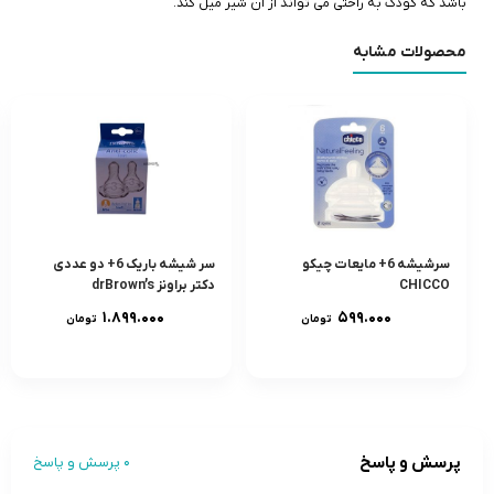
باشد که کودک به راحتی می تواند از آن شیر میل کند.
محصولات مشابه
سرشيشه 6+ مایعات چیکو
سر شيشه باريک 6+ دو عددى
CHICCO
دکتر براونز drBrown’s
۱.۸۹۹.۰۰۰
۵۹۹.۰۰۰
تومان
تومان
پرسش و پاسخ
0 پرسش و پاسخ