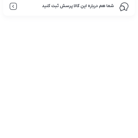
شما هم درباره این کالا پرسش ثبت کنید
تلفن تماس:
02333341037
ایمیل:
info@amir-sismony.com
نشانی شعبه یک:
سمنان میدان ارگ خیابان شهید فیاض بخش خیابان آیت
الله طالقانی پلاک: 28.0،
لینک های کاربردی :