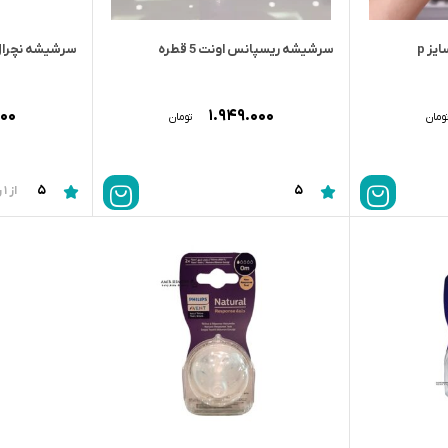
ز p
سرشیشه ریسپانس اونت 5 قطره
سرشیشه نچرال 4 قطره lips Avent
۰۰۰
۱.۹۴۹.۰۰۰
ومان
تومان
5
5
از 1 رای