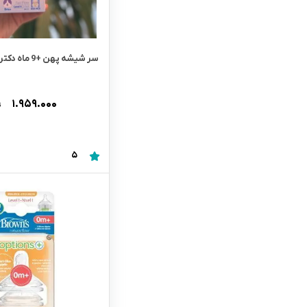
سر شیشه پهن +9 ماه دکتر بران
۱.۹۵۹.۰۰۰
ت
5