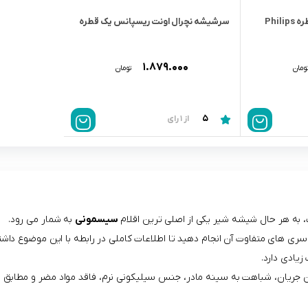
سرشیشه نچرال اونت دو قطره Philips
سرشیشه نچرال اونت ریسپانس یک قطره
۱.۸۷۹.۰۰۰
ومان
تومان
5
از 1 رای
، به هر حال شیشه شیر یکی از اصلی ترین اقلام
سیسمونی
به شمار می رود.
و سری های متفاوت آن انجام دهید تا اطلاعات کاملی در رابطه با این موضوع داشت
یادی دارد.
زان جریان، شباهت به سینه مادر، جنس سیلیکونی نرم، فاقد مواد مضر و مطابق