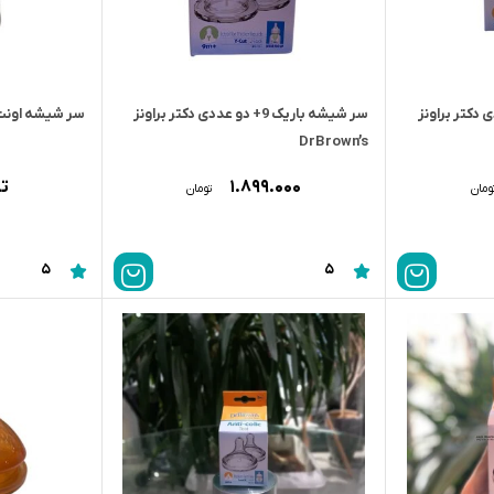
+ دو عددى دکتر براونز
سر شيشه باريک 9+ دو عددى دکتر براونز
سر شیشه اونت ری
DrBrown’s
۱.۸۹۹.۰۰۰
ت
ومان
تومان
5
5