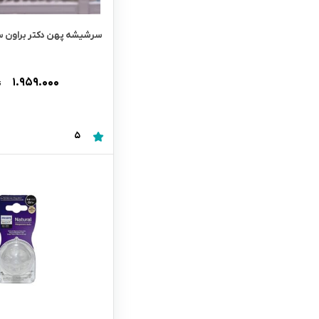
سرشیشه پهن دکتر براون سای
۱.۹۵۹.۰۰۰
ت
5