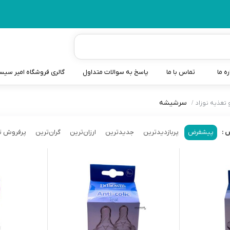
ره ما
تماس با ما
پاسخ به سوالات متداول
گالری فروشگاه امیر سی
سرشیشه
تغذیه نوزاد
شیردوش
دندانگیر نوزاد
پیشفرض
پربازدیدترین
جدیدترین
ارزان‌ترین
گران‌ترین
پرفروش ت
 :
کیسه آب گرم نوزاد و کود
سطل و کیسه پوشک نوزاد
گوش پاکن نوزاد و کودک
مایع استریل