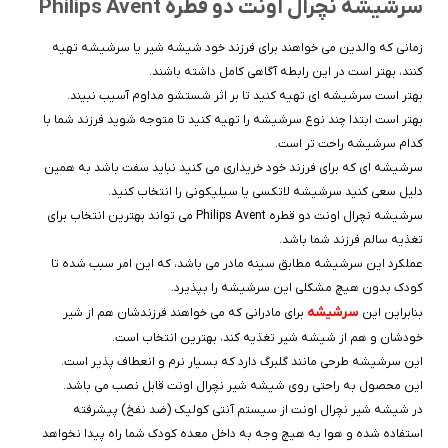
سرشیشه نچرال اونت دو قطره Philips Avent
زمانی که والدین می خواهند برای فرزند خود شیشه شیر یا سرشیشه تهیه
کنند، بهتر است در این رابطه آگاهی کامل داشته باشند.
بهتر است سرشیشه ای تهیه کنید تا بر اثر شستشو مداوم آسیب نبیند.
بهتر است ابتدا چند نوع سرشیشه را تهیه کنید تا متوجه شوید فرزند شما با
کدام سرشیشه راحت تر است.
سرشیشه ای که برای فرزند خود خریداری می کنید نباید سفت باشد به همین
دلیل سعی کنید سرشیشه لاتکسی یا سیلیکونی را انتخاب کنید.
سرشیشه نچرال اونت دو قطره Philips Avent می تواند بهترین انتخاب برای
تغذیه سالم فرزند شما باشد.
عملکرد این سرشیشه مطابق سینه مادر می باشد، که این امر سبب شده تا
کودک بدون هیچ مشکلی این سرشیشه را بپذیرد.
سرشیشه
بنابراین این
برای مادرانی که می خواهند فرزندشان هم از شیر
خودشان و هم از شیشه شیر تغذیه کند، بهترین انتخاب است.
این سرشیشه طرحی مانند گلبرگ دارد که بسیار نرم و انعطاف پذیر است.
این محصول به راحتی روی شیشه شیر نچرال اونت قابل نصب می باشد.
در شیشه شیر نچرال اونت از سیستم آنتی کولیک (ضد نفخ) پیشرفته
استفاده شده و هوا به هیچ وجه به داخل معده کودک شما راه پیدا نخواهد