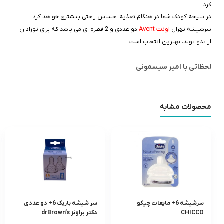
کرد.
در نتیجه کودک شما در هنگام تغذیه احساس راحتی بیشتری خواهد کرد.
اونت Avent
سرشیشه نچرال
دو عددی و 2 قطره ای می باشد که برای نوزادان
از بدو تولد، بهترین انتخاب است.
لحظاتی با امیر سیسمونی
محصولات مشابه
سرشيشه 6+ مایعات چیکو
سر شيشه باريک 6+ دو عددى
CHICCO
دکتر براونز drBrown’s