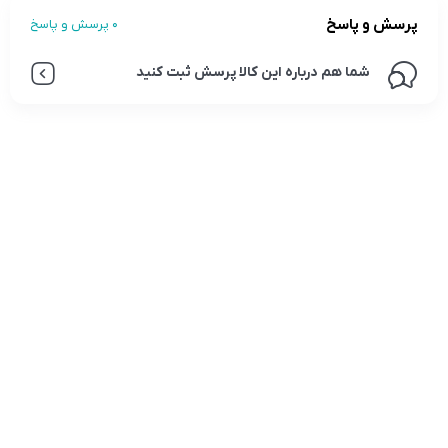
پرسش و پاسخ
0 پرسش و پاسخ
شما هم درباره این کالا پرسش ثبت کنید
تلفن تماس:
02333341037
ایمیل:
info@amir-sismony.com
نشانی شعبه یک:
سمنان میدان ارگ خیابان شهید فیاض بخش خیابان آیت
الله طالقانی پلاک: 28.0،