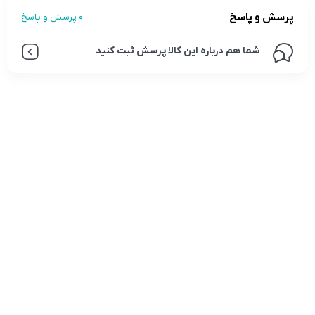
پرسش و پاسخ
0 پرسش و پاسخ
شما هم درباره این کالا پرسش ثبت کنید
تلفن تماس:
02333341037
ایمیل:
info@amir-sismony.com
نشانی شعبه یک:
سمنان میدان ارگ خیابان شهید فیاض بخش خیابان آیت
الله طالقانی پلاک: 28.0،