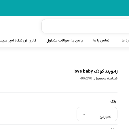
ره ما
تماس با ما
پاسخ به سوالات متداول
گالری فروشگاه امیر سی
شیردوش
دندانگیر نوزاد
زانوبند کودک love baby
شناسه محصول:
406290
کیسه آب گرم نوزاد و کود
سطل و کیسه پوشک نوزاد
رنگ
گوش پاکن نوزاد و کودک
مایع استریل
صورتي