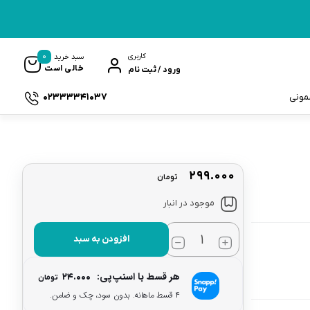
0
کاربری
سبد خرید
خالی است
ورود / ثبت نام
02333341037
سمونی
۲۹۹.۰۰۰
تومان
ک
موجود در انبار
افزودن به سبد
هر قسط با اسنپ‌پی:
۲۴.۰۰۰
تومان
۴ قسط ماهانه. بدون سود، چک و ضامن.