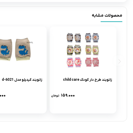
محصولات مشابه
زانوبند طرح دار کودک child care
زانوبند کیدیلو مدل d-6021
۰۰۰
۱۵۹.۰۰۰
تومان