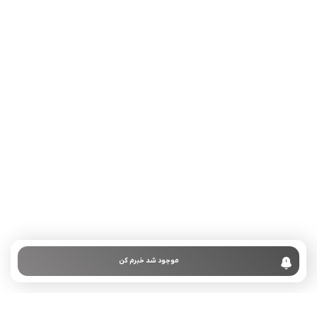
تلفن تماس:
02333341037
ایمیل:
info@amir-sismony.com
نشانی شعبه یک:
سمنان میدان ارگ خیابان شهید فیاض بخش خیابان آیت
الله طالقانی پلاک: 28.0،
لینک های کاربردی :
تماس با ما
سوالات متداول
موجود شد خبرم کن
درباره ما