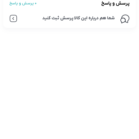
پرسش و پاسخ
0 پرسش و پاسخ
شما هم درباره این کالا پرسش ثبت کنید
تلفن تماس:
02333341037
ایمیل:
info@amir-sismony.com
نشانی شعبه یک:
سمنان میدان ارگ خیابان شهید فیاض بخش خیابان آیت
الله طالقانی پلاک: 28.0،