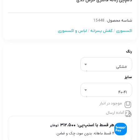
دمپایی زنانه فانتزی خرس تدی
شناسه محصول:
15448
اکسسوری
/
کفش پسرانه
/
لباس و اکسسوری
رنگ
مشکى
سایز
40-41
موجود در انبار
آماده ارسال
هر قسط با اسنپ‌پی:
۳۱۲.۵۰۰
تومان
۴ قسط ماهانه. بدون سود، چک و ضامن.