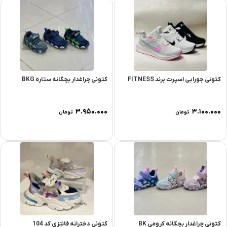
کتونی جورابی اسپرت برند FITNESS
کتونی چراغدار بچگانه ستاره BKG
۳.۹۵۰.۰۰۰
۳.۱۰۰.۰۰۰
تومان
تومان
کتونی چراغدار بچگانه کرومی BK
کتونی دخترانه فانتزی کد 104