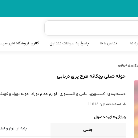
ره ما
تماس با ما
پاسخ به سوالات متداول
گالری فروشگاه امیر سی
شیردوش
ح پری دریایی
دندانگیر نوزاد
حوله شنلی بچگانه طرح پری دریایی
کیسه آب گرم نوزاد و کود
دسته بندی:
اکسسوری
لباس و اکسسوری
لوازم حمام نوزاد
حوله نوزاد و کودک
سطل و کیسه پوشک نوزاد
شناسه محصول:
11815
گوش پاکن نوزاد و کودک
ویژگی‌های محصول
مایع استریل
پنبه ای نرم و لط
جنس