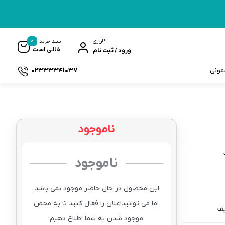
0
کاربری
سبد خرید
خالی است
ورود / ثبت نام
02333341037
سمونی
ناموجود
ک
ناموجود
این محصول در حال حاضر موجود نمی باشد،
اما می توانیداعلان را فعال کنید تا به محض
یف
موجود شدن به شما اطلاع دهیم