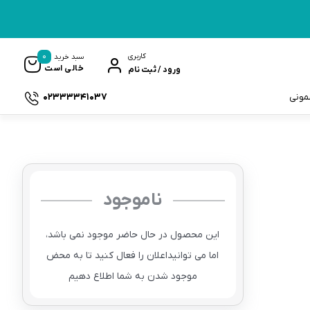
0
کاربری
سبد خرید
خالی است
ورود / ثبت نام
02333341037
سمونی
ناموجود
ک
این محصول در حال حاضر موجود نمی باشد،
اما می توانیداعلان را فعال کنید تا به محض
موجود شدن به شما اطلاع دهیم