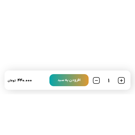
تلفن تماس:
02333341037
ایمیل:
info@amir-sismony.com
نشانی شعبه یک:
سمنان میدان ارگ خیابان شهید فیاض بخش خیابان آیت
الله طالقانی پلاک: 28.0،
لینک های کاربردی :
تماس با ما
سوالات متداول
۴۴۰.۰۰۰
افزودن به سبد
تومان
درباره ما
نمادها :