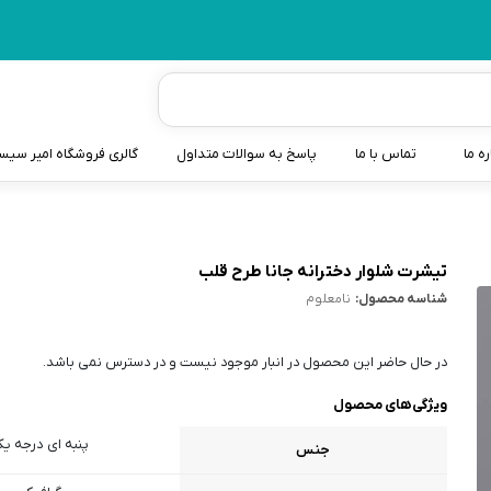
ره ما
تماس با ما
پاسخ به سوالات متداول
گالری فروشگاه امیر سی
شیردوش
دندانگیر نوزاد
تیشرت شلوار دخترانه جانا طرح قلب
شناسه محصول:
نامعلوم
کیسه آب گرم نوزاد و کود
سطل و کیسه پوشک نوزاد
در حال حاضر این محصول در انبار موجود نیست و در دسترس نمی باشد.
گوش پاکن نوزاد و کودک
ویژگی‌های محصول
مایع استریل
پنبه ای درجه ی
جنس