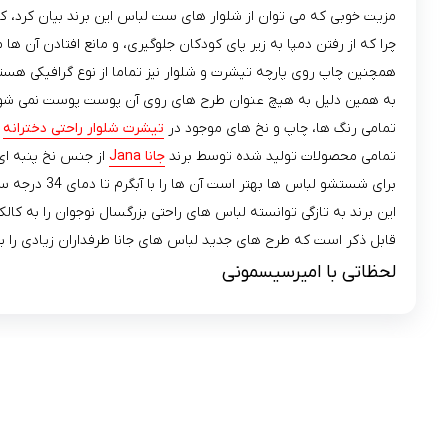
مزیت خوبی که می توان از شلوار های ست لباس این برند بیان کرد، 
چرا که از رفتن دمپا به زیر پای کودکان جلوگیری، و مانع افتادن آن ها 
همچنین چاپ روی پارچه تیشرت و شلوار نیز تماما از نوع گرافیکی هست
به همین دلیل به هیچ عنوان طرح های روی آن پوست پوست نمی شو
تمامی رنگ ها، چاپ و نخ های موجود در
تیشرت شلوار راحتی دخترانه
ا
تمامی محصولات تولید شده توسط برند
جانا Jana
از جنس نخ پنبه ای
برای شستشو لباس ها بهتر است آن ها را با آبگرم تا دمای 34 درجه سانتی گراد و با مایع لباس کودک در ماشین لباسشویی و به صورت دستی بشوئید.
این برند به تازگی توانسته لباس های راحتی بزرگسال نوجوان را به کال
قابل ذکر است که طرح های جدید لباس های جانا طرفداران زیادی را 
لحظاتی با امیرسیسمونی