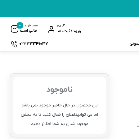
0
کاربری
سبد خرید
خالی است
ورود / ثبت نام
02333341037
سمونی
ناموجود
ک
این محصول در حال حاضر موجود نمی باشد،
اما می توانیداعلان را فعال کنید تا به محض
موجود شدن به شما اطلاع دهیم
ک