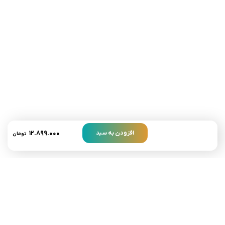
تلفن تماس:
02333341037
ایمیل:
info@amir-sismony.com
نشانی شعبه یک:
سمنان میدان ارگ خیابان شهید فیاض بخش خیابان آیت
الله طالقانی پلاک: 28.0،
لینک های کاربردی :
تماس با ما
سوالات متداول
۱۲.۸۹۹.۰۰۰
افزودن به سبد
تومان
درباره ما
نمادها :