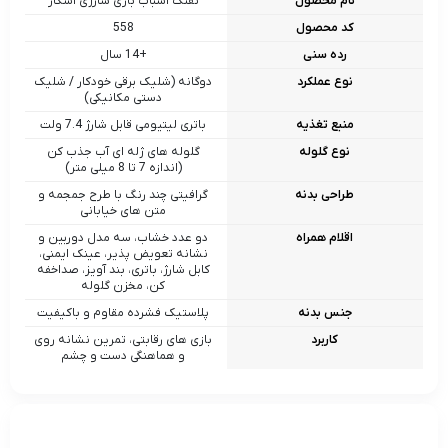
نام محصول
تفنگ اسباب‌ بازی شارژی اسکار
کد محصول
558
رده سنی
+14 سال
نوع عملکرد
دوگانه (شلیک برقی خودکار / شلیک
دستی مکانیکی)
منبع تغذیه
باتری لیتیومی قابل شارژ 7.4 ولت
نوع گلوله
گلوله‌ های ژله‌ ای آب‌ جذب‌ کن
(اندازه 7 تا 8 میلی‌ متر)
طراحی بدنه
گرافیتی چند رنگ با طرح جمجمه و
متن‌ های خیابانی
اقلام همراه
دو عدد خشاب، سه مدل دوربین و
نشانه تعویض‌ پذیر، عینک ایمنی،
کابل شارژ، باتری، بند آویز، صداخفه‌
کن، مخزن گلوله
جنس بدنه
پلاستیک فشرده مقاوم و باکیفیت
کاربرد
بازی‌ های رقابتی، تمرین نشانه‌ روی
و هماهنگی دست و چشم